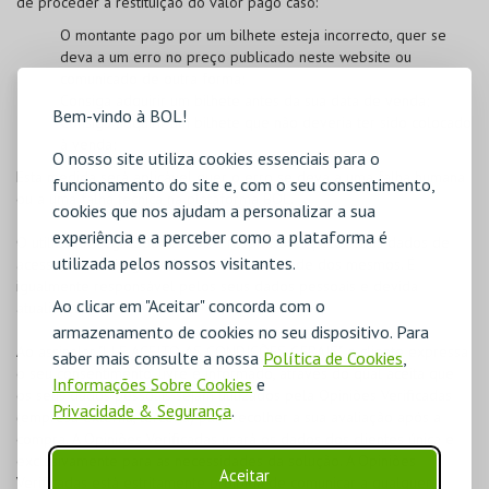
de proceder à restituição do valor pago caso:
O montante pago por um bilhete esteja incorrecto, quer se
deva a um erro no preço publicado neste website ou
comunicado de outra forma;
Consiga adquirir um bilhete antes da sua data de venda;
Bem-vindo à BOL!
Consiga adquirir um bilhete que não deveria ter sido colocado
à venda;
O nosso site utiliza cookies essenciais para o
Esta medida será aplicável quer o erro se deva a uma falha humana
funcionamento do site e, com o seu consentimento,
ou a uma falha técnica na plataforma BOL.
cookies que nos ajudam a personalizar a sua
experiência e a perceber como a plataforma é
O utilizador registado na
BOL
é responsável pelos seus dados de
utilizada pelos nossos visitantes.
acesso, devendo garantir a confidencialidade dos mesmos. É
igualmente responsável pelos seus dados pessoais e devida
Ao clicar em "Aceitar" concorda com o
atualização.
armazenamento de cookies no seu dispositivo. Para
Ao assinalar "LI E ACEITO AS CONDIÇÕES GERAIS", o cliente expressa
saber mais consulte a nossa
Política de Cookies
,
o seu consentimento, livre e informado, através do qual aceita que
Informações Sobre Cookies
e
os seus dados pessoais sejam utilizados pela Opiniões Verificadas
Privacidade & Segurança
.
(empresa externa, terceira) para recolher a sua avaliação após a
compra. A Opiniões Verificadas usará os dados dos clientes única e
exclusivamente para as necessidades da solução. A Opiniões
Aceitar
Verificadas está estritamente proibida de comunicar a qualquer