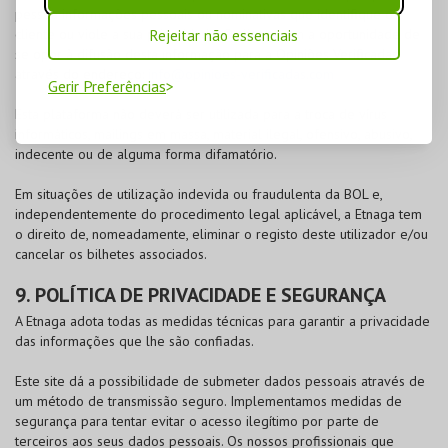
pessoa informações pessoais ou nominativas que identifique o
cliente ou viole a sua privacidade. O cliente tem a oportunidade de
Rejeitar não essenciais
se opor à difusão desta informação para a Opiniões Verificadas
através do endereço:
info@opinioes-verificadas.com
Gerir Preferências
Esta plataforma não deverá ser utilizada para a troca de vírus
informáticos, mailings em massa, material ilegal, ofensivo, abusivo,
indecente ou de alguma forma difamatório.
Em situações de utilização indevida ou fraudulenta da
BOL
e,
independentemente do procedimento legal aplicável, a Etnaga tem
o direito de, nomeadamente, eliminar o registo deste utilizador e/ou
cancelar os bilhetes associados.
9. POLÍTICA DE PRIVACIDADE E SEGURANÇA
A Etnaga adota todas as medidas técnicas para garantir a privacidade
das informações que lhe são confiadas.
Este site dá a possibilidade de submeter dados pessoais através de
um método de transmissão seguro. Implementamos medidas de
segurança para tentar evitar o acesso ilegítimo por parte de
terceiros aos seus dados pessoais. Os nossos profissionais que