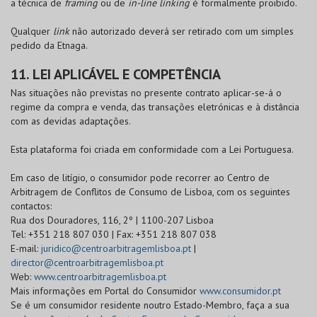
a técnica de
framing
ou de
in-line linking
é formalmente proibido.
Qualquer
link
não autorizado deverá ser retirado com um simples
pedido da Etnaga.
11. LEI APLICÁVEL E COMPETÊNCIA
Nas situações não previstas no presente contrato aplicar-se-á o
regime da compra e venda, das transações eletrónicas e à distância
com as devidas adaptações.
Esta plataforma foi criada em conformidade com a Lei Portuguesa.
Em caso de litígio, o consumidor pode recorrer ao Centro de
Arbitragem de Conflitos de Consumo de Lisboa, com os seguintes
contactos:
Rua dos Douradores, 116, 2º | 1100-207 Lisboa
Tel: +351 218 807 030 | Fax: +351 218 807 038
E-mail:
juridico@centroarbitragemlisboa.pt
|
director@centroarbitragemlisboa.pt
Web:
www.centroarbitragemlisboa.pt
Mais informações em Portal do Consumidor
www.consumidor.pt
Se é um consumidor residente noutro Estado-Membro, faça a sua