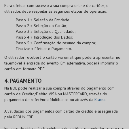
Para efetuar com sucesso a sua compra online de cartões, o
utilizador, deve respeitar as seguintes etapas de operação:
Passo 1 » Selecão da Entidade;
Passo 2 » Seleção do Cartão;
Passo 3 » Seleção da Quantidade;
Passo 4 » Introdução dos Dados;
Passo 5 » Confirmação do resumo da compra;
Finalizar » Efetuar o Pagamento.
O utilizador receberá o cartão via email que poderá apresentar no
telemóvel à entrada do evento. Em alternativa, poderá imprimir o
cartão em formato PDF.
4. PAGAMENTO
Na
BOL
pode realizar a sua compra através do pagamento com
cartão de
Crédito/Débito VISA
ou
MASTERCARD
, através do
pagamento de referência Multibanco ou através da
Klarna
.
A validação dos pagamentos com cartão de crédito é assegurada
pela
REDUNICRE
.
Em caso de utilização fraudulenta de cartões, o vendedor reserva-se