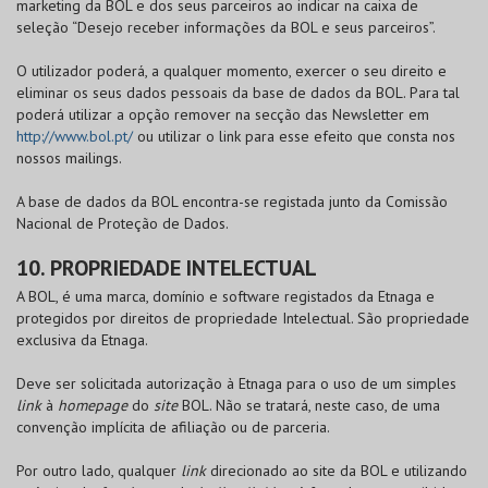
marketing da
BOL
e dos seus parceiros ao indicar na caixa de
seleção “Desejo receber informações da
BOL
e seus parceiros”.
O utilizador poderá, a qualquer momento, exercer o seu direito e
eliminar os seus dados pessoais da base de dados da
BOL
. Para tal
poderá utilizar a opção remover na secção das Newsletter em
http://www.bol.pt/
ou utilizar o link para esse efeito que consta nos
nossos mailings.
A base de dados da
BOL
encontra-se registada junto da Comissão
Nacional de Proteção de Dados.
10. PROPRIEDADE INTELECTUAL
A
BOL
, é uma marca, domínio e software registados da Etnaga e
protegidos por direitos de propriedade Intelectual. São propriedade
exclusiva da Etnaga.
Deve ser solicitada autorização à Etnaga para o uso de um simples
link
à
homepage
do
site
BOL
. Não se tratará, neste caso, de uma
convenção implícita de afiliação ou de parceria.
Por outro lado, qualquer
link
direcionado ao site da
BOL
e utilizando