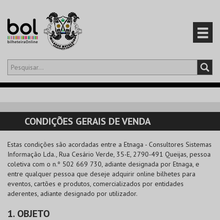
Olá,
iniciar sessão
PT
0
CARRINHO
CONDIÇÕES GERAIS DE VENDA
EVENTOS
Estas condições são acordadas entre a
Etnaga - Consultores Sistemas
Informação Lda.
, Rua Cesário Verde, 35-E, 2790-491 Queijas, pessoa
CARTÕES
coletiva com o n.º 502 669 730, adiante designada por Etnaga, e
entre qualquer pessoa que deseje adquirir online bilhetes para
PRODUTOS
eventos, cartões e produtos, comercializados por entidades
aderentes, adiante designado por utilizador.
1. OBJETO