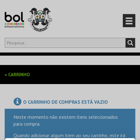
Olá,
iniciar sessão
PT
0
CARRINHO
»
CARRINHO
EVENTOS
CARTÕES
O CARRINHO DE COMPRAS ESTÁ VAZIO
PRODUTOS
Neste momento não existem itens seleccionados
para compra.
Quando adicionar algum item ao seu carrinho, este irá