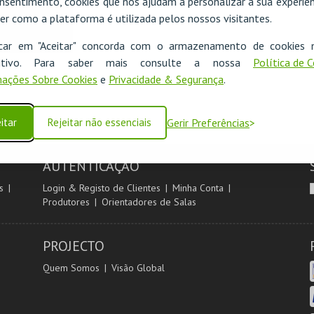
nsentimento, cookies que nos ajudam a personalizar a sua experiên
er como a plataforma é utilizada pelos nossos visitantes.
icar em "Aceitar" concorda com o armazenamento de cookies 
ositivo. Para saber mais consulte a nossa
Política de 
ações Sobre Cookies
e
Privacidade & Segurança
.
itar
Rejeitar não essenciais
Gerir Preferências
AUTENTICAÇÃO
s
Login & Registo de Clientes
Minha Conta
Produtores
Orientadores de Salas
PROJECTO
Quem Somos
Visão Global